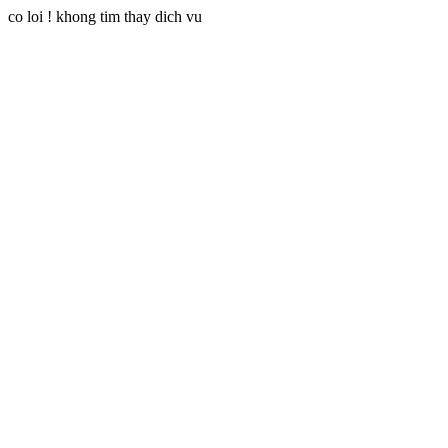
co loi ! khong tim thay dich vu