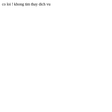
co loi ! khong tim thay dich vu